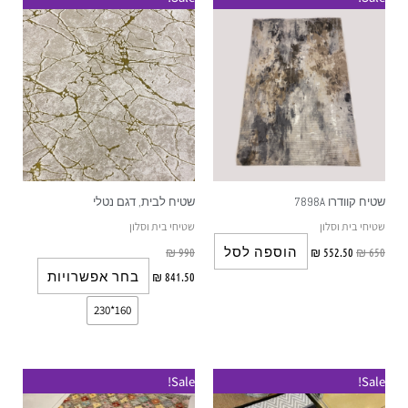
זה
יש
מספר
סוגים.
ניתן
לבחור
את
האפשרוי
שטיח קוודרו 7898A
שטיח לבית, דגם נטלי
בעמוד
שטיחי בית וסלון
שטיחי בית וסלון
המוצר
הוספה לסל
₪
990
₪
552.50
₪
650
בחר אפשרויות
₪
841.50
160*230
Sale!
Sale!