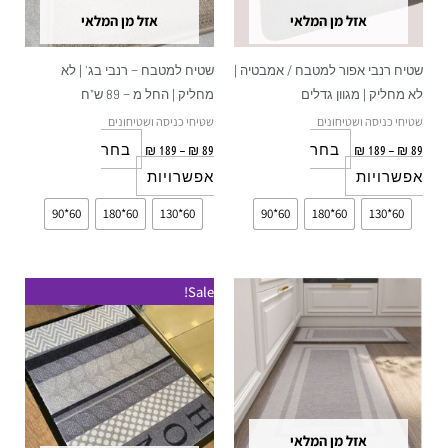
לבחור
לבחור
אזל מן המלאי
אזל מן המלאי
את
את
האפשרויות
האפשרויות
שטיח רנבי אפור למטבח / אמבטיה |
שטיח למטבח – רנבי בג' | לא
בעמוד
בעמוד
לא מחליק | מגוון גדלים
מחליק | החל מ – 89 ש"ח
המוצר
המוצר
שטיחי כניסה ושטיחונים
שטיחי כניסה ושטיחונים
בחר
בחר
₪
189
–
₪
89
₪
189
–
₪
89
אפשרויות
אפשרויות
60*90
60*180
60*130
60*90
60*180
60*130
טווח
למוצר
Sale!
מחירים:
זה
עד
יש
מספר
סוגים.
ניתן
אזל מן המלאי