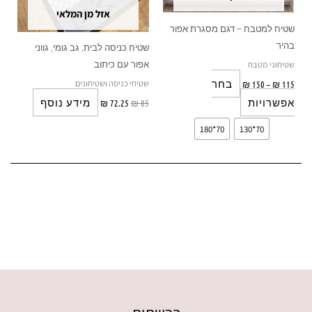
לבחור
אזל מן המלאי
את
שטיח למטבח – דגם מסגרת אפור
האפשרויות
בהיר
שטיח כניסה לבית, גב גומי, גווני
בעמוד
שטיחוני מטבח
אפור עם כיתוב
המוצר
שטיחי כניסה ושטיחונים
בחר
₪
150
–
₪
115
אפשרויות
מידע נוסף
₪
72.25
₪
85
70*180
70*130