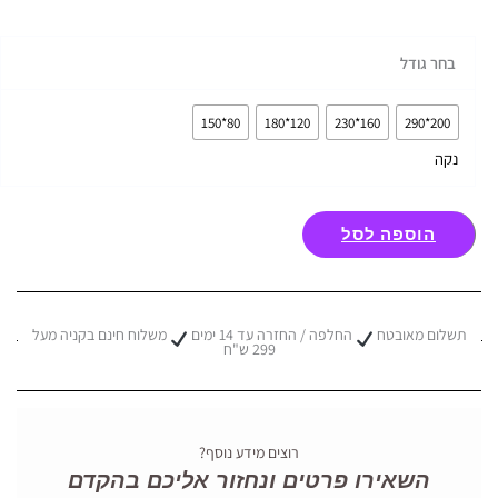
כמות
בחר גודל
של
שטיח
80*150
120*180
160*230
200*290
אורבן
נקה
גלים
מוקה
הוספה לסל
תשלום מאובטח
החלפה / החזרה עד 14 ימים
משלוח חינם בקניה מעל
299 ש"ח
רוצים מידע נוסף?
השאירו פרטים ונחזור אליכם בהקדם