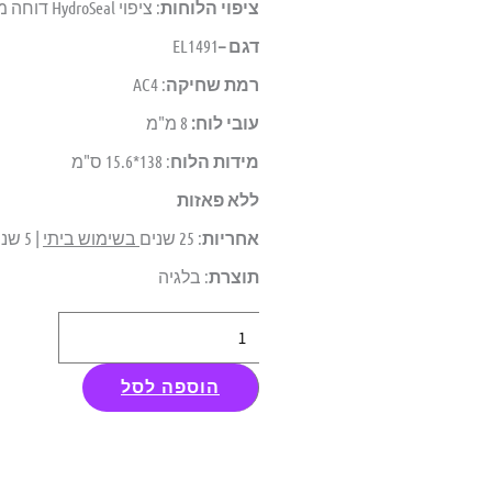
ציפוי הלוחות
: ציפוי HydroSeal דוחה מים.
דגם –
EL1491
רמת שחיקה
: AC4
עובי לוח:
8 מ"מ
מידות הלוח
: 138*15.6 ס"מ
ללא פאזות
אחריות
: 25 שנים
בשימוש ביתי
| 5 שנים
תוצרת
: בלגיה
כמות
של
הוספה לסל
פרקט
למינציה
-
Quick