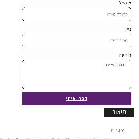
אימייל
נייד
הודעה
דברו איתי
תיאור
EL1491