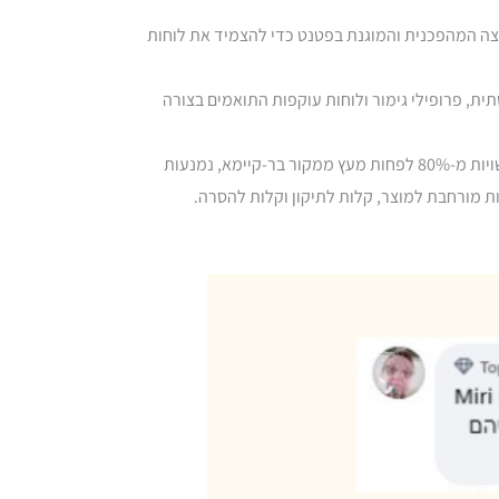
. השתמש במערכת הלחיצה המהפכנית והמוגנת בפטנט כדי להצמיד את לוחות
תשתית, פרופילי גימור ולוחות עוקפות התואמים בצורה
הפרקטים למינציה של Quick-Step קיבלו את התווית הסביבה של האיחוד האירופי: כל רצפות הלמינציה שלנו עשויות מ-80% לפחות מעץ ממקור בר-קיימא, נמנעות