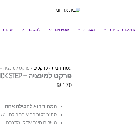
שמיכות וכריות
מגבות
שטיחים
למטבח
שונות
עמוד הבית
/
פרקטים
/ פרקט למינציה – Quick Step – דגם ligna
פרקט למינציה – QUICK STEP – דגם ELIGNA
₪
170
המחיר הוא לחבילה אחת
סה"כ מטר רבוע בחבילה = 1.72 [ 8 לוחות] | מחיר למ״ר = ₪99
משלוח חינם עד קו מדרכה