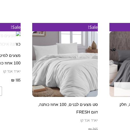
למוצר
למוצר
Sale!
Sale!
זה
זה
יש
יש
מספר
מספר
מצעים למיטת
סוגים.
סוגים.
100 אחוז כותנה איכותית
ניתן
ניתן
יארד אנד קו
לבחור
לבחור
185
₪
בחר 
את
את
האפשרויות
האפשרויות
בעמוד
בעמוד
ותנה, חלק
סט מצעים לבנים, 100 אחוז כותנה,
המוצר
המוצר
דגם FRESH
יארד אנד קו
יות
265
₪