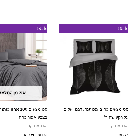
טווח
למוצר
Sale!
Sale!
מחירים:
זה
עד
יש
מספר
סוגים.
ניתן
לבחור
את
אזל מן המלאי
האפשרויות
בעמוד
סט מצעים כהים מכותנה, דגם ׳עלים
סט מצעים 100 אחוז כ
המוצר
על רקע שחור׳
בצבע אפור כהה
יארד אנד קו
יארד אנד קו
275
₪
בחר אפשרויות
160
₪
–
279
₪
בחר אפשרו