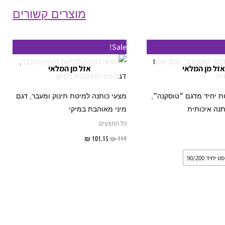
מוצרים קשורים
למוצר
Sale!
זה
אזל מן המלאי
אזל מן המלאי
יש
מספר
 יחיד מדגם ״טוסקנה״,
מצעי כותנה למיטת תינוק ומעבר, דגם
סוגים.
מיני מאוהבת במיקי
ניתן
כל המצעים
לבחור
אפשרויות
119
₪
101.15
₪
מידע נוסף
את
סט יחיד 90/200
האפשרויות
בעמוד
המוצר