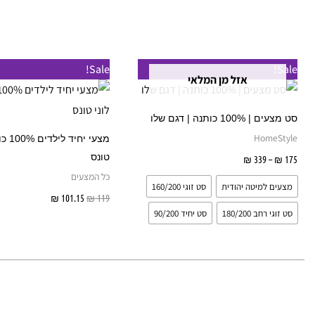
טווח
למוצר
Sale!
Sale!
מחירים:
אזל מן המלאי
זה
עד
יש
סט מצעים | 100% כותנה | דגם שלו
מספר
HomeStyle
מצעי י
סוגים.
טונס
175
₪
–
339
₪
בחר אפשרויות
ניתן
כל המצעים
מצעים למיטה יהודית
סט זוגי 160/200
לבחור
119
₪
101.15
₪
הוספה לס
את
סט זוגי רחב 180/200
סט יחיד 90/200
האפשרויות
בעמוד
המוצר