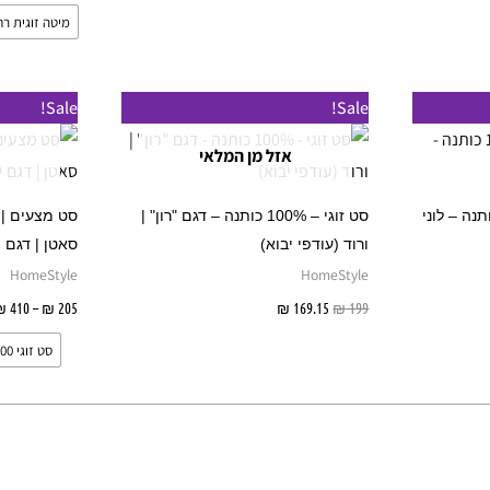
המוצר
המוצר
מיטה זוגית רחבה - 
Sale!
Sale!
אזל מן המלאי
חיד לילדים 100% כותנה – לוני
סט זוגי – 100% כותנה – דגם "רון" |
ורוד (עודפי יבוא)
סאטן | דגם י
HomeStyle
HomeStyle
ל
199
₪
169.15
₪
מידע נוסף
205
₪
–
410
₪
סט זוגי 160/200