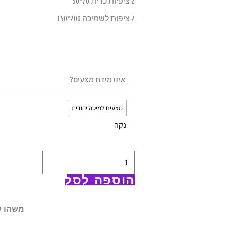
2 ציפיות כרית 70*50
2 ציפות לשמיכה 200*150
כמות
איזו מידת מצעים?
של
סט
מצעים למיטה יהודית
מצעים
נקה
למיטה
יהודית
בסטנדרט
אמריקאי
הוספה לסל
-
דגם
משהו ל
34