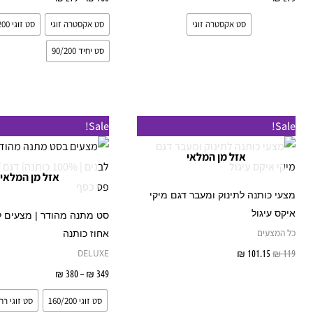
סט אקסטרה זוגי
סט אקסטרה זוגי
סט זוגי 160/200
סט יחיד 90/200
טווח
Sale!
Sale!
מחירים:
אזל מן המלאי
עד
אזל מן המלאי
מצעי כותנה לתינוק ומעבר דגם מיקי
איקס עיגול
כל המצעים
אחוז כותנה
DELUXE
119
₪
101.15
₪
מידע נוסף
349
₪
–
380
₪
בחר אפשרו
סט זוגי 160/200
סט זוגי רחב /200