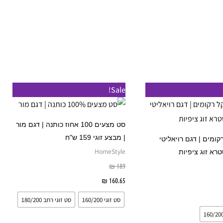
למוצר
למוצר
Sale!
זה
זה
יש
יש
סט מצעים 100 אחוז כותנה | דגם מור
מספר
מספר
| מבצע זוגי 159 ש"ח
קומים | דגם רויאליטי
סוגים.
סוגים.
HomeStyle
רא זוג ציפיות
ניתן
ניתן
₪
189
לבחור
לבחור
160.65
₪
בחר אפשרויות
את
את
אפשרויות
סט זוגי 160/200
סט זוגי רחב 180/200
האפשרויות
האפשרויות
בעמוד
בעמוד