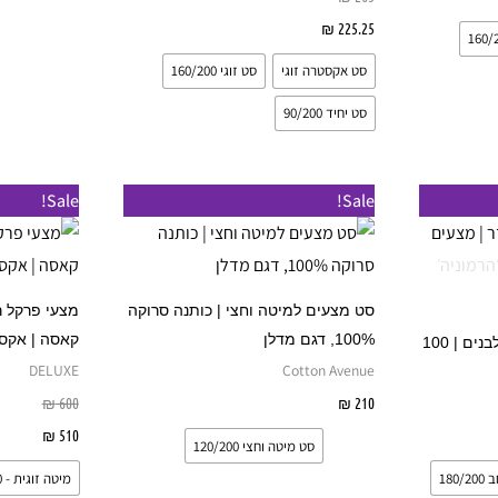
225.25
₪
בחר אפשרויות
סט אקסטרה זוגי
סט זוגי 160/200
סט יחיד 90/200
למוצר
למוצר
Sale!
Sale!
זה
זה
יש
יש
מספר
מספר
סט מצעים למיטה וחצי | כותנה סרוקה
מצעי פרקל ר
סוגים.
סוגים.
100%, דגם מדלן
קאסה | אקסט
סט מתנה מהודר | מצעים לבנים | 100
ניתן
ניתן
DELUXE
Cotton Avenue
לבחור
לבחור
210
₪
בחר אפשרויות
600
₪
את
את
יות
510
₪
בחר 
סט מיטה וחצי 120/200
האפשרויות
האפשרויות
180
מיטה זוגית - 160/200
בעמוד
בעמוד